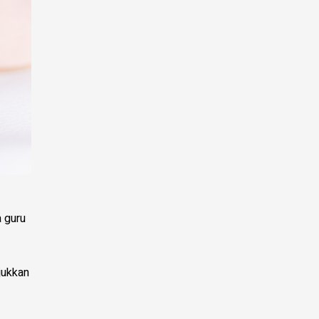
a guru
jukkan