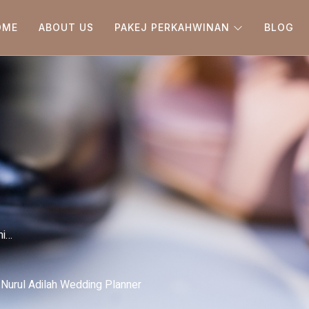
OME
ABOUT US
PAKEJ PERKAHWINAN
BLOG
mi…
Nurul Adilah Wedding Planner