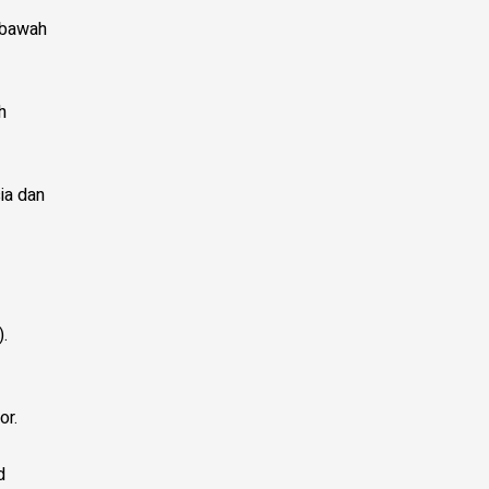
 bawah
h
ia dan
).
or.
d