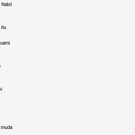
 Nabil
itu.
suami
n
u
h muda.