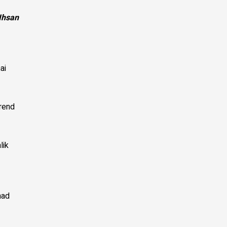
Ihsan
ai
trend
lik
mad