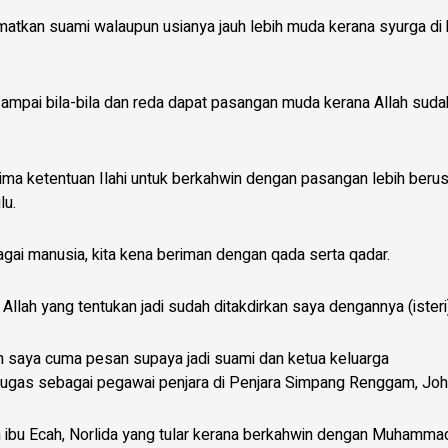
matkan suami walaupun usianya jauh lebih muda kerana syurga di
sampai bila-bila dan reda dapat pasangan muda kerana Allah suda
ima ketentuan Ilahi untuk berkahwin dengan pasangan lebih berus
lu.
gai manusia, kita kena beriman dengan qada serta qadar.
, Allah yang tentukan jadi sudah ditakdirkan saya dengannya (isteri
an saya cuma pesan supaya jadi suami dan ketua keluarga
rtugas sebagai pegawai penjara di Penjara Simpang Renggam, Joh
h ibu Ecah, Norlida yang tular kerana berkahwin dengan Muhamma