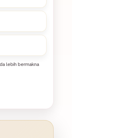
anda lebih bermakna