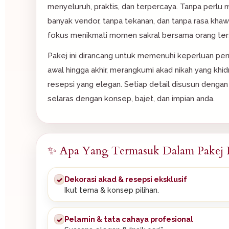
menyeluruh, praktis, dan terpercaya. Tanpa perlu
banyak vendor, tanpa tekanan, dan tanpa rasa kha
fokus menikmati momen sakral bersama orang ter
Pakej ini dirancang untuk memenuhi keperluan pern
awal hingga akhir, merangkumi akad nikah yang khi
resepsi yang elegan. Setiap detail disusun dengan t
selaras dengan konsep, bajet, dan impian anda.
✨ Apa Yang Termasuk Dalam Pakej 
Dekorasi akad & resepsi eksklusif
✓
Ikut tema & konsep pilihan.
Pelamin & tata cahaya profesional
✓