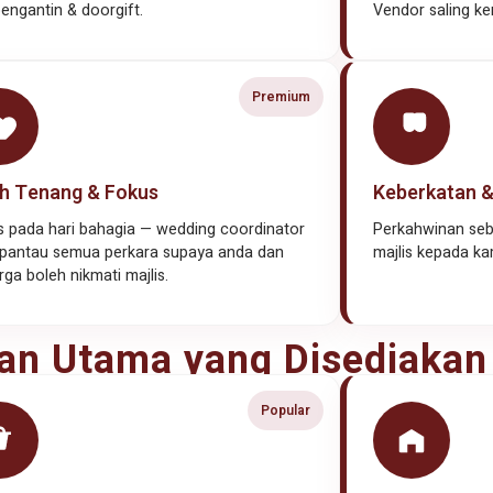
 pengantin & doorgift.
Vendor saling ke
Premium
ih Tenang & Fokus
Keberkatan &
 pada hari bahagia — wedding coordinator
Perkahwinan seb
 pantau semua perkara supaya anda dan
majlis kepada k
rga boleh nikmati majlis.
an Utama yang Disediakan
Popular