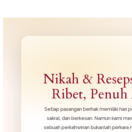
Nikah & Resep
Ribet, Penuh
Setiap pasangan berhak memiliki hari p
sakral, dan berkesan. Namun kami m
sebuah perkahwinan bukanlah perkara m