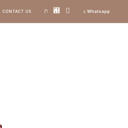
CONTACT US
Whatsapp
a