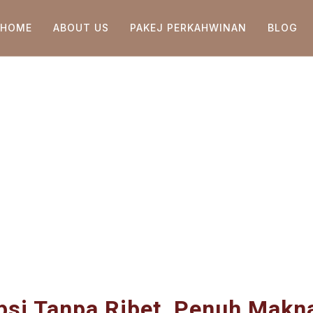
HOME
ABOUT US
PAKEJ PERKAHWINAN
BLOG
psi Tanpa Ribet, Penuh Makn