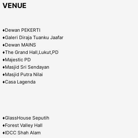
VENUE
♦️Dewan PEKERTI
♦️Galeri Diraja Tuanku Jaafar
♦️Dewan MAINS
♦️The Grand Hall,Lukut,PD
♦️Majestic PD
♦️Masjid Sri Sendayan
♦️Masjid Putra Nilai
♦️Casa Lagenda
♦️GlassHouse Seputih
♦️Forest Valley Hall
♦️IDCC Shah Alam