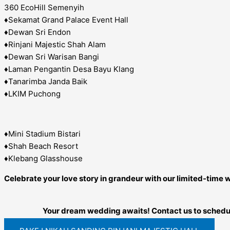
360 EcoHill Semenyih
♦️Sekamat Grand Palace Event Hall
♦️Dewan Sri Endon
♦️Rinjani Majestic Shah Alam
♦️Dewan Sri Warisan Bangi
♦️Laman Pengantin Desa Bayu Klang
♦️Tanarimba Janda Baik
♦️LKIM Puchong
♦️Mini Stadium Bistari
♦️Shah Beach Resort
♦️Klebang Glasshouse
Celebrate your love story in grandeur with our limited-tim
Your dream wedding awaits! Contact us to schedule 