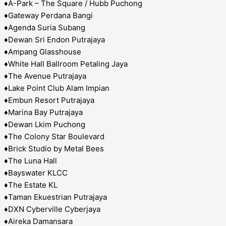
♦️A-Park – The Square / Hubb Puchong
♦️Gateway Perdana Bangi
♦️Agenda Suria Subang
♦️Dewan Sri Endon Putrajaya
♦️Ampang Glasshouse
♦️White Hall Ballroom Petaling Jaya
♦️The Avenue Putrajaya
♦️Lake Point Club Alam Impian
♦️Embun Resort Putrajaya
♦️Marina Bay Putrajaya
♦️Dewan Lkim Puchong
♦️The Colony Star Boulevard
♦️Brick Studio by Metal Bees
♦️The Luna Hall
♦️Bayswater KLCC
♦️The Estate KL
♦️Taman Ekuestrian Putrajaya
♦️DXN Cyberville Cyberjaya
♦️Aireka Damansara