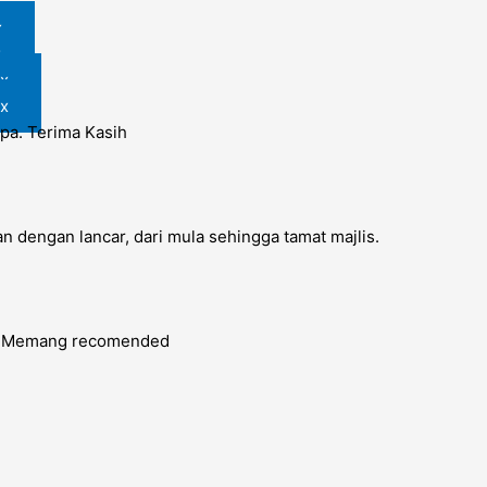
x
x
x
x
pa. Terima Kasih
 dengan lancar, dari mula sehingga tamat majlis.
n. Memang recomended