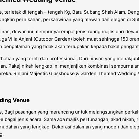
terletak di tengah – tengah Kg, Baru Subang Shah Alam. Dengan
nsungkan pernikahan, perkahwinan yang mewah dan elegan di S
an, dewan ini mempunyai empat jenis ruang majlis dari dewan
a Villa Anjani (Outdoor Garden) boleh muat sehingga 150 oran
n pengalaman yang tidak akan terlupakan kepada bakal pengant
erhatian yang terliti dan professional. Dari hiasan yang menakju
n. Pakej nikah lengkap ini menjanjikan kombinasi sempurna a
mereka. Rinjani Majestic Glasshouse & Garden Themed Wedding
dding Venue
, Bagi pasangan yang merancang untuk melangsungkan perkahw
elbagai jenis acara. Sama ada majlis pertunangan, akad nikah, 
udahan yang lengkap. Dekorasi dalaman yang moden dan elegan
g.