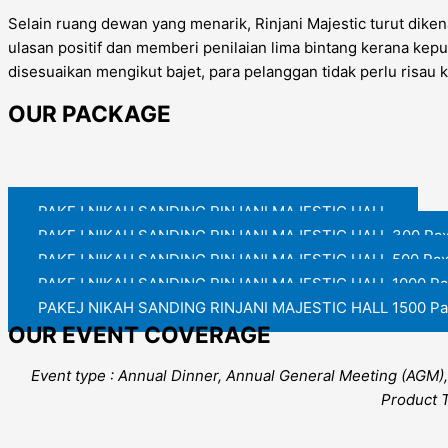
Selain ruang dewan yang menarik, Rinjani Majestic turut dik
ulasan positif dan memberi penilaian lima bintang kerana ke
disesuaikan mengikut bajet, para pelanggan tidak perlu risau
OUR PACKAGE
PAKEJ NIKAH SANDING RINJANI MAJESTIC HALL
PAKEJ NIKAH SANDING RINJANI MAJESTIC HALL 300 Pa
PAKEJ NIKAH SANDING RINJANI MAJESTIC HALL 500 Pa
PAKEJ NIKAH SANDING RINJANI MAJESTIC HALL 1000 Pa
PAKEJ NIKAH SANDING RINJANI MAJESTIC HALL 1500 Pa
OUR EVENT COVERAGE
Event type : Annual Dinner, Annual General Meeting (AGM),
Product 