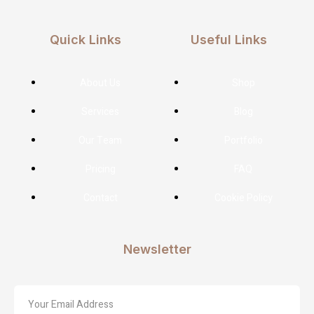
Quick Links
Useful Links
About Us
Shop
Services
Blog
Our Team
Portfolio
Pricing
FAQ
Contact
Cookie Policy
Newsletter