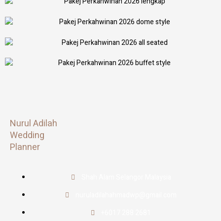
Nurul Adilah
Wedding
Planner
Shah Alam Selangor Malaysia
nuruladilahahmadwp@gmail.com
+6017 288 2681