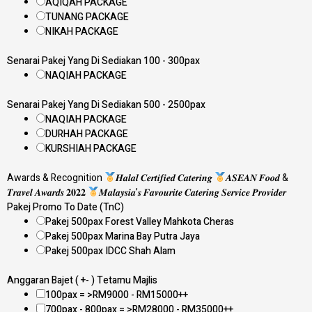
AQIQAH PACKAGE
TUNANG PACKAGE
NIKAH PACKAGE
Senarai Pakej Yang Di Sediakan 100 - 300pax
NAQIAH PACKAGE
Senarai Pakej Yang Di Sediakan 500 - 2500pax
NAQIAH PACKAGE
DURHAH PACKAGE
KURSHIAH PACKAGE
Awards & Recognition
𝑯𝒂𝒍𝒂𝒍 𝑪𝒆𝒓𝒕𝒊𝒇𝒊𝒆𝒅 𝑪𝒂𝒕𝒆𝒓𝒊𝒏𝒈
𝑨𝑺𝑬𝑨𝑵 𝑭𝒐𝒐𝒅 &
𝑻𝒓𝒂𝒗𝒆𝒍 𝑨𝒘𝒂𝒓𝒅𝒔 𝟐𝟎𝟐𝟐
𝑴𝒂𝒍𝒂𝒚𝒔𝒊𝒂’𝒔 𝑭𝒂𝒗𝒐𝒖𝒓𝒊𝒕𝒆 𝑪𝒂𝒕𝒆𝒓𝒊𝒏𝒈 𝑺𝒆𝒓𝒗𝒊𝒄𝒆 𝑷𝒓𝒐𝒗𝒊𝒅𝒆𝒓
Pakej Promo To Date (TnC)
Pakej 500pax Forest Valley Mahkota Cheras
Pakej 500pax Marina Bay Putra Jaya
Pakej 500pax IDCC Shah Alam
Anggaran Bajet ( +- ) Tetamu Majlis
100pax = >RM9000 - RM15000++
700pax - 800pax = >RM28000 - RM35000++