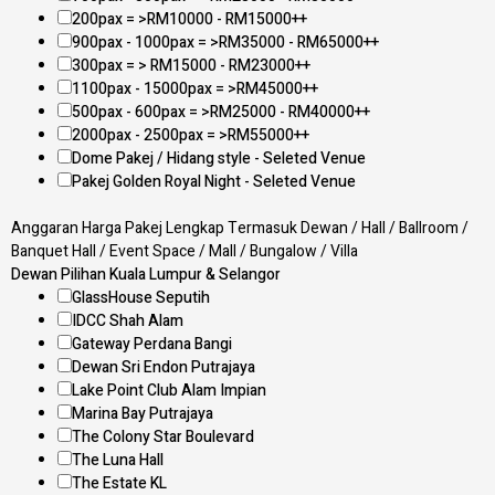
200pax = >RM10000 - RM15000++
900pax - 1000pax = >RM35000 - RM65000++
300pax = > RM15000 - RM23000++
1100pax - 15000pax = >RM45000++
500pax - 600pax = >RM25000 - RM40000++
2000pax - 2500pax = >RM55000++
Dome Pakej / Hidang style - Seleted Venue
Pakej Golden Royal Night - Seleted Venue
Anggaran Harga Pakej Lengkap Termasuk Dewan / Hall / Ballroom /
Banquet Hall / Event Space / Mall / Bungalow / Villa
Dewan Pilihan Kuala Lumpur & Selangor
GlassHouse Seputih
IDCC Shah Alam
Gateway Perdana Bangi
Dewan Sri Endon Putrajaya
Lake Point Club Alam Impian
Marina Bay Putrajaya
The Colony Star Boulevard
The Luna Hall
The Estate KL