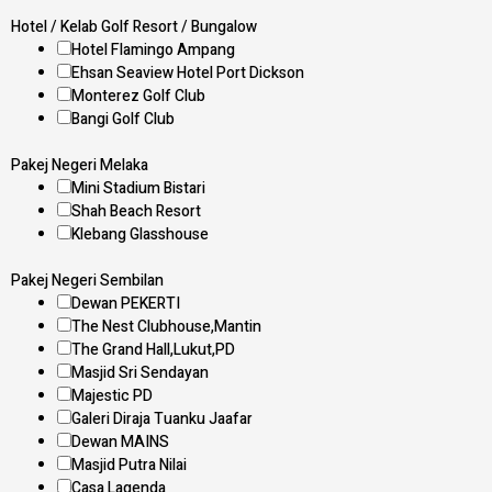
Hotel / Kelab Golf Resort / Bungalow
Hotel Flamingo Ampang
Ehsan Seaview Hotel Port Dickson
Monterez Golf Club
Bangi Golf Club
Pakej Negeri Melaka
Mini Stadium Bistari
Shah Beach Resort
Klebang Glasshouse
Pakej Negeri Sembilan
Dewan PEKERTI
The Nest Clubhouse,Mantin
The Grand Hall,Lukut,PD
Masjid Sri Sendayan
Majestic PD
Galeri Diraja Tuanku Jaafar
Dewan MAINS
Masjid Putra Nilai
Casa Lagenda