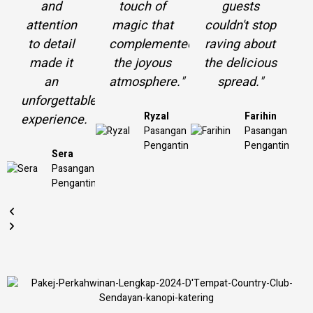
and
touch of
guests
attention
magic that
couldn't stop
to detail
complemented
raving about
made it
the joyous
the delicious
an
atmosphere."
spread."
unforgettable
Ryzal
Farihin
experience.
Pasangan
Pasangan
Pengantin
Pengantin
Sera
Pasangan
Pengantin