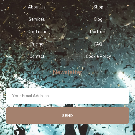
About Us
Shop
Services
Blog
Our Team
Portfolio
Pricing
FAQ
Contact
Cookie Policy
Newsletter
SEND
Pakej Perkahwinan