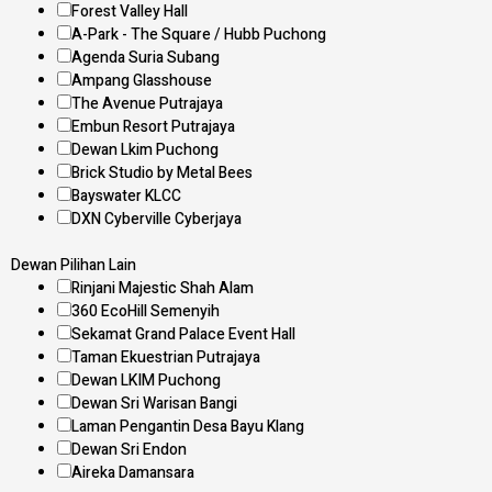
Forest Valley Hall
A-Park - The Square / Hubb Puchong
Agenda Suria Subang
Ampang Glasshouse
The Avenue Putrajaya
Embun Resort Putrajaya
Dewan Lkim Puchong
Brick Studio by Metal Bees
Bayswater KLCC
DXN Cyberville Cyberjaya
Dewan Pilihan Lain
Rinjani Majestic Shah Alam
360 EcoHill Semenyih
Sekamat Grand Palace Event Hall
Taman Ekuestrian Putrajaya
Dewan LKIM Puchong
Dewan Sri Warisan Bangi
Laman Pengantin Desa Bayu Klang
Dewan Sri Endon
Aireka Damansara