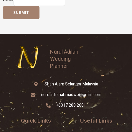
SUBMIT
Nurul Adilah
Wedding
Planner
Shah Alam Selangor Malaysia
nuruladilahahmadwp@gmail.com
+6017 288 2681
Quick Links
Useful Links