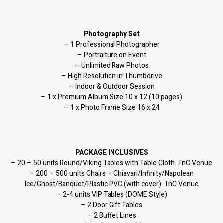
Photography Set
– 1 Professional Photographer
– Portraiture on Event
– Unlimited Raw Photos
– High Resolution in Thumbdrive
– Indoor & Outdoor Session
– 1 x Premium Album Size 10 x 12 (10 pages)
– 1 x Photo Frame Size 16 x 24
PACKAGE INCLUSIVES
– 20 – 50 units Round/Viking Tables with Table Cloth. TnC Venue
– 200 – 500 units Chairs – Chiavari/Infinity/Napolean
Ice/Ghost/Banquet/Plastic PVC (with cover). TnC Venue
– 2-4 units VIP Tables (DOME Style)
– 2 Door Gift Tables
– 2 Buffet Lines