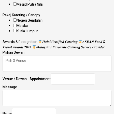
Masjid Putra Nilai
Pakej Katering / Canopy
Negeri Sembilan
Melaka
Kuala Lumpur
Awards & Recognition
𝑯𝒂𝒍𝒂𝒍 𝑪𝒆𝒓𝒕𝒊𝒇𝒊𝒆𝒅 𝑪𝒂𝒕𝒆𝒓𝒊𝒏𝒈
𝑨𝑺𝑬𝑨𝑵 𝑭𝒐𝒐𝒅 &
𝑻𝒓𝒂𝒗𝒆𝒍 𝑨𝒘𝒂𝒓𝒅𝒔 𝟐𝟎𝟐𝟐
𝑴𝒂𝒍𝒂𝒚𝒔𝒊𝒂’𝒔 𝑭𝒂𝒗𝒐𝒖𝒓𝒊𝒕𝒆 𝑪𝒂𝒕𝒆𝒓𝒊𝒏𝒈 𝑺𝒆𝒓𝒗𝒊𝒄𝒆 𝑷𝒓𝒐𝒗𝒊𝒅𝒆𝒓
Pilihan Dewan
Venue / Dewan - Appointment
Message
Name