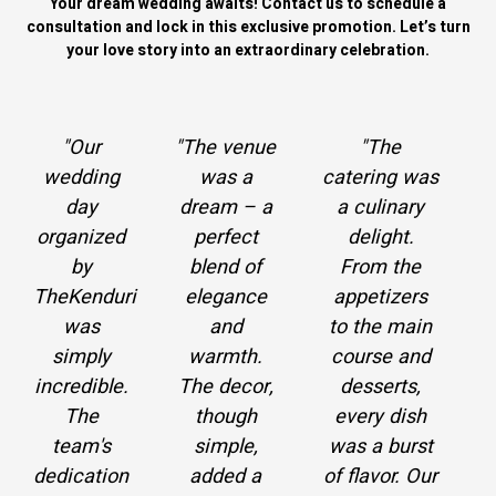
Your dream wedding awaits! Contact us to schedule a
consultation and lock in this exclusive promotion. Let’s turn
your love story into an extraordinary celebration.
Previous
Next
"Our
"The venue
"The
wedding
was a
catering was
day
dream – a
a culinary
organized
perfect
delight.
by
blend of
From the
TheKenduri
elegance
appetizers
was
and
to the main
simply
warmth.
course and
incredible.
The decor,
desserts,
The
though
every dish
team's
simple,
was a burst
dedication
added a
of flavor. Our