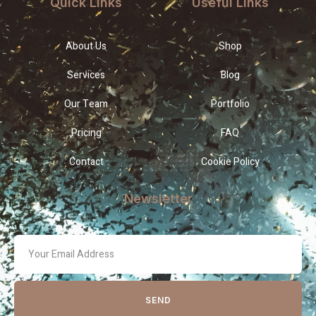
Quick Links
Useful Links
About Us
Shop
Services
Blog
Our Team
Portfolio
Pricing
FAQ
Contact
Cookie Policy
Newsletter
SEND