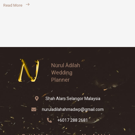
Read More
Nurul Adilah
Wedding
Planner
Shah Alam Selangor Malaysia
nuruladilahahmadwp@gmail.com
+6017 288 2681