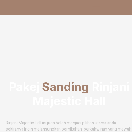
Skip
to
content
Pakej
Sanding
Rinjani
Majestic Hall
Rinjani Majestic Hall ini juga boleh menjadi pilihan utama anda
sekiranya ingin melansungkan pernikahan, perkahwinan yang mewah