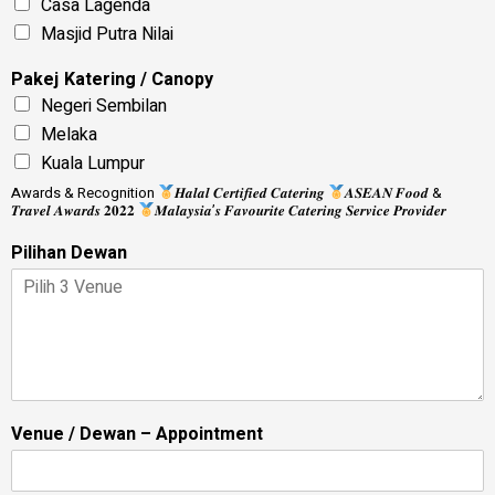
Casa Lagenda
Masjid Putra Nilai
Pakej Katering / Canopy
Negeri Sembilan
Melaka
Kuala Lumpur
Awards & Recognition
𝑯𝒂𝒍𝒂𝒍 𝑪𝒆𝒓𝒕𝒊𝒇𝒊𝒆𝒅 𝑪𝒂𝒕𝒆𝒓𝒊𝒏𝒈
𝑨𝑺𝑬𝑨𝑵 𝑭𝒐𝒐𝒅 &
𝑻𝒓𝒂𝒗𝒆𝒍 𝑨𝒘𝒂𝒓𝒅𝒔 𝟐𝟎𝟐𝟐
𝑴𝒂𝒍𝒂𝒚𝒔𝒊𝒂’𝒔 𝑭𝒂𝒗𝒐𝒖𝒓𝒊𝒕𝒆 𝑪𝒂𝒕𝒆𝒓𝒊𝒏𝒈 𝑺𝒆𝒓𝒗𝒊𝒄𝒆 𝑷𝒓𝒐𝒗𝒊𝒅𝒆𝒓
Pilihan Dewan
Venue / Dewan – Appointment