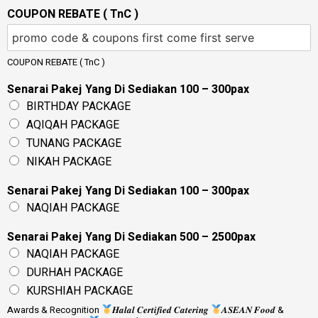
COUPON REBATE ( TnC )
COUPON REBATE ( TnC )
Senarai Pakej Yang Di Sediakan 100 – 300pax
BIRTHDAY PACKAGE
AQIQAH PACKAGE
TUNANG PACKAGE
NIKAH PACKAGE
Senarai Pakej Yang Di Sediakan 100 – 300pax
NAQIAH PACKAGE
Senarai Pakej Yang Di Sediakan 500 – 2500pax
NAQIAH PACKAGE
DURHAH PACKAGE
KURSHIAH PACKAGE
Awards & Recognition
𝑯𝒂𝒍𝒂𝒍 𝑪𝒆𝒓𝒕𝒊𝒇𝒊𝒆𝒅 𝑪𝒂𝒕𝒆𝒓𝒊𝒏𝒈
𝑨𝑺𝑬𝑨𝑵 𝑭𝒐𝒐𝒅 &