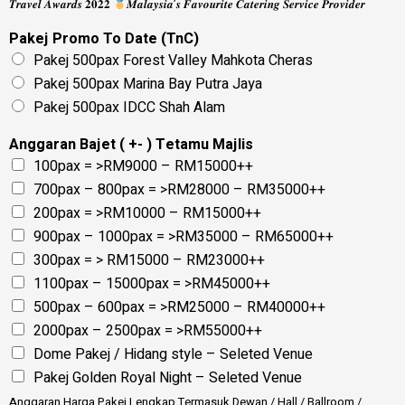
𝑻𝒓𝒂𝒗𝒆𝒍 𝑨𝒘𝒂𝒓𝒅𝒔 𝟐𝟎𝟐𝟐
𝑴𝒂𝒍𝒂𝒚𝒔𝒊𝒂’𝒔 𝑭𝒂𝒗𝒐𝒖𝒓𝒊𝒕𝒆 𝑪𝒂𝒕𝒆𝒓𝒊𝒏𝒈 𝑺𝒆𝒓𝒗𝒊𝒄𝒆 𝑷𝒓𝒐𝒗𝒊𝒅𝒆𝒓
Pakej Promo To Date (TnC)
Pakej 500pax Forest Valley Mahkota Cheras
Pakej 500pax Marina Bay Putra Jaya
Pakej 500pax IDCC Shah Alam
Anggaran Bajet ( +- ) Tetamu Majlis
100pax = >RM9000 – RM15000++
700pax – 800pax = >RM28000 – RM35000++
200pax = >RM10000 – RM15000++
900pax – 1000pax = >RM35000 – RM65000++
300pax = > RM15000 – RM23000++
1100pax – 15000pax = >RM45000++
500pax – 600pax = >RM25000 – RM40000++
2000pax – 2500pax = >RM55000++
Dome Pakej / Hidang style – Seleted Venue
Pakej Golden Royal Night – Seleted Venue
Anggaran Harga Pakej Lengkap Termasuk Dewan / Hall / Ballroom /