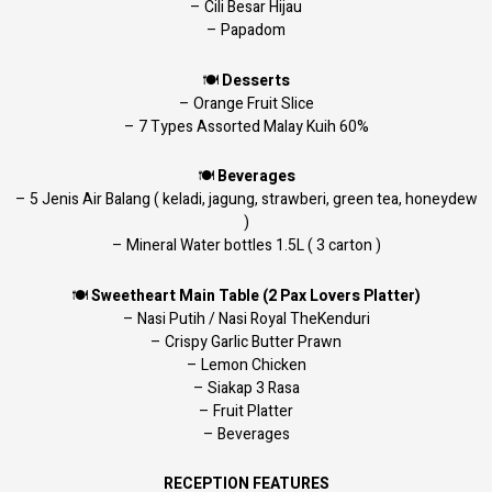
– Cili Besar Hijau
– Papadom
🍽️
Desserts
– Orange Fruit Slice
– 7 Types Assorted Malay Kuih 60%
🍽️
Beverages
– 5 Jenis Air Balang ( keladi, jagung, strawberi, green tea, honeydew
)
– Mineral Water bottles 1.5L ( 3 carton )
🍽
Sweetheart Main Table (2 Pax Lovers Platter)
– Nasi Putih / Nasi Royal TheKenduri
– Crispy Garlic Butter Prawn
– Lemon Chicken
– Siakap 3 Rasa
– Fruit Platter
– Beverages
RECEPTION FEATURES