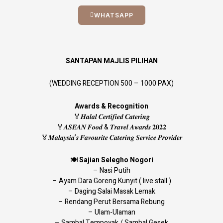
WHATSAPP
SANTAPAN MAJLIS PILIHAN
(WEDDING RECEPTION 500 – 1000 PAX)
Awards & Recognition
🏅𝑯𝒂𝒍𝒂𝒍 𝑪𝒆𝒓𝒕𝒊𝒇𝒊𝒆𝒅 𝑪𝒂𝒕𝒆𝒓𝒊𝒏𝒈
🏅𝑨𝑺𝑬𝑨𝑵 𝑭𝒐𝒐𝒅 & 𝑻𝒓𝒂𝒗𝒆𝒍 𝑨𝒘𝒂𝒓𝒅𝒔 𝟐𝟎𝟐𝟐
🏅𝑴𝒂𝒍𝒂𝒚𝒔𝒊𝒂’𝒔 𝑭𝒂𝒗𝒐𝒖𝒓𝒊𝒕𝒆 𝑪𝒂𝒕𝒆𝒓𝒊𝒏𝒈 𝑺𝒆𝒓𝒗𝒊𝒄𝒆 𝑷𝒓𝒐𝒗𝒊𝒅𝒆𝒓
🍽
Sajian Selegho Nogori
– Nasi Putih
– Ayam Dara Goreng Kunyit ( live stall )
– Daging Salai Masak Lemak
– Rendang Perut Bersama Rebung
– Ulam-Ulaman
– Sambal Tempoyak / Sambal Gesek