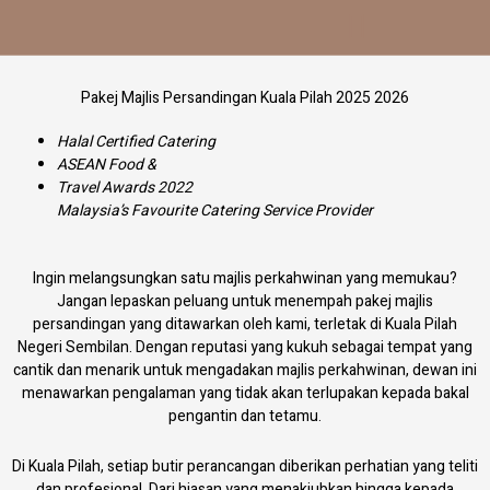
Skip
to
content
Pakej Majlis Persandingan Kuala Pilah 2025 2026
Halal Certified Catering
ASEAN Food &
Travel Awards 2022
Malaysia’s Favourite Catering Service Provider
Ingin melangsungkan satu majlis perkahwinan yang memukau?
Jangan lepaskan peluang untuk menempah pakej majlis
persandingan yang ditawarkan oleh kami, terletak di Kuala Pilah
Negeri Sembilan. Dengan reputasi yang kukuh sebagai tempat yang
cantik dan menarik untuk mengadakan majlis perkahwinan, dewan ini
menawarkan pengalaman yang tidak akan terlupakan kepada bakal
pengantin dan tetamu.
Di Kuala Pilah, setiap butir perancangan diberikan perhatian yang teliti
dan profesional. Dari hiasan yang menakjubkan hingga kepada