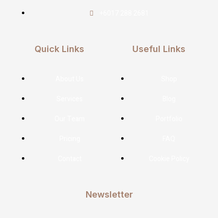
+6017 288 2681
Quick Links
Useful Links
About Us
Shop
Services
Blog
Our Team
Portfolio
Pricing
FAQ
Contact
Cookie Policy
Newsletter