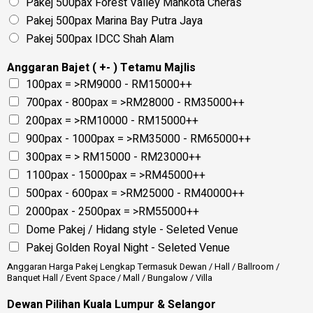
Pakej 500pax Forest Valley Mahkota Cheras
Pakej 500pax Marina Bay Putra Jaya
Pakej 500pax IDCC Shah Alam
Anggaran Bajet ( +- ) Tetamu Majlis
100pax = >RM9000 - RM15000++
700pax - 800pax = >RM28000 - RM35000++
200pax = >RM10000 - RM15000++
900pax - 1000pax = >RM35000 - RM65000++
300pax = > RM15000 - RM23000++
1100pax - 15000pax = >RM45000++
500pax - 600pax = >RM25000 - RM40000++
2000pax - 2500pax = >RM55000++
Dome Pakej / Hidang style - Seleted Venue
Pakej Golden Royal Night - Seleted Venue
Anggaran Harga Pakej Lengkap Termasuk Dewan / Hall / Ballroom /
Banquet Hall / Event Space / Mall / Bungalow / Villa
Dewan Pilihan Kuala Lumpur & Selangor