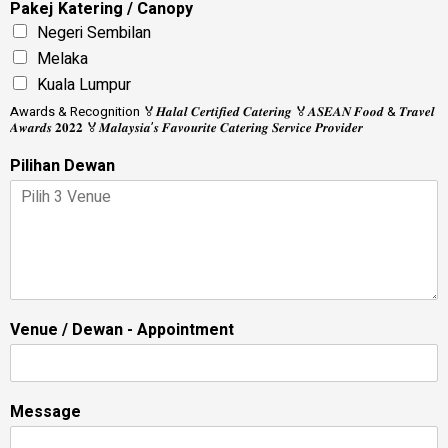
Pakej Katering / Canopy
Negeri Sembilan
Melaka
Kuala Lumpur
Awards & Recognition 🏅𝑯𝒂𝒍𝒂𝒍 𝑪𝒆𝒓𝒕𝒊𝒇𝒊𝒆𝒅 𝑪𝒂𝒕𝒆𝒓𝒊𝒏𝒈 🏅𝑨𝑺𝑬𝑨𝑵 𝑭𝒐𝒐𝒅 & 𝑻𝒓𝒂𝒗𝒆𝒍
𝑨𝒘𝒂𝒓𝒅𝒔 𝟐𝟎𝟐𝟐 🏅𝑴𝒂𝒍𝒂𝒚𝒔𝒊𝒂’𝒔 𝑭𝒂𝒗𝒐𝒖𝒓𝒊𝒕𝒆 𝑪𝒂𝒕𝒆𝒓𝒊𝒏𝒈 𝑺𝒆𝒓𝒗𝒊𝒄𝒆 𝑷𝒓𝒐𝒗𝒊𝒅𝒆𝒓
Pilihan Dewan
Venue / Dewan - Appointment
Message