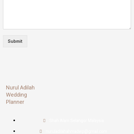
Submit
Nurul Adilah
Wedding
Planner
Shah Alam Selangor Malaysia
nuruladilahahmadwp@gmail.com