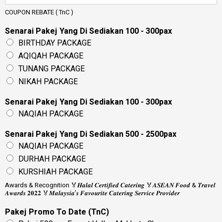
COUPON REBATE ( TnC )
Senarai Pakej Yang Di Sediakan 100 - 300pax
BIRTHDAY PACKAGE
AQIQAH PACKAGE
TUNANG PACKAGE
NIKAH PACKAGE
Senarai Pakej Yang Di Sediakan 100 - 300pax
NAQIAH PACKAGE
Senarai Pakej Yang Di Sediakan 500 - 2500pax
NAQIAH PACKAGE
DURHAH PACKAGE
KURSHIAH PACKAGE
Awards & Recognition 🏅𝑯𝒂𝒍𝒂𝒍 𝑪𝒆𝒓𝒕𝒊𝒇𝒊𝒆𝒅 𝑪𝒂𝒕𝒆𝒓𝒊𝒏𝒈 🏅𝑨𝑺𝑬𝑨𝑵 𝑭𝒐𝒐𝒅 & 𝑻𝒓𝒂𝒗𝒆𝒍
𝑨𝒘𝒂𝒓𝒅𝒔 𝟐𝟎𝟐𝟐 🏅𝑴𝒂𝒍𝒂𝒚𝒔𝒊𝒂’𝒔 𝑭𝒂𝒗𝒐𝒖𝒓𝒊𝒕𝒆 𝑪𝒂𝒕𝒆𝒓𝒊𝒏𝒈 𝑺𝒆𝒓𝒗𝒊𝒄𝒆 𝑷𝒓𝒐𝒗𝒊𝒅𝒆𝒓
Pakej Promo To Date (TnC)