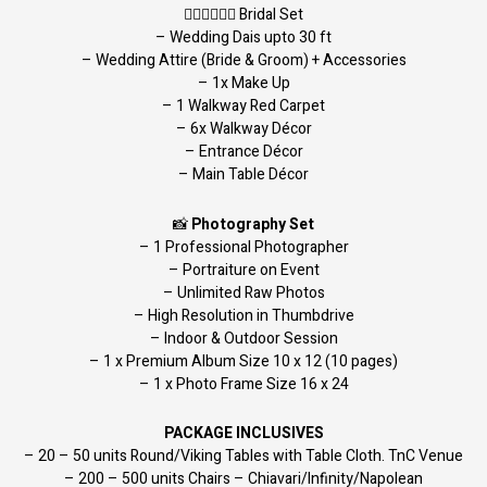
👰🏻‍♀️🤵🏻‍♂️ Bridal Set
– Wedding Dais upto 30 ft
– Wedding Attire (Bride & Groom) + Accessories
– 1x Make Up
– 1 Walkway Red Carpet
– 6x Walkway Décor
– Entrance Décor
– Main Table Décor
📸
Photography Set
– 1 Professional Photographer
– Portraiture on Event
– Unlimited Raw Photos
– High Resolution in Thumbdrive
– Indoor & Outdoor Session
– 1 x Premium Album Size 10 x 12 (10 pages)
– 1 x Photo Frame Size 16 x 24
PACKAGE INCLUSIVES
– 20 – 50 units Round/Viking Tables with Table Cloth. TnC Venue
– 200 – 500 units Chairs – Chiavari/Infinity/Napolean