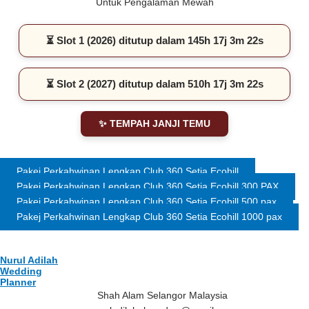
Untuk Pengalaman Mewah
⏳ Slot 1 (2026) ditutup dalam 145h 17j 3m 22s
⏳ Slot 2 (2027) ditutup dalam 510h 17j 3m 22s
✨ TEMPAH JANJI TEMU
Pakej Perkahwinan Lengkap Club 360 Setia Ecohill
Pakej Perkahwinan Lengkap Club 360 Setia Ecohill 300 PAX
Pakej Perkahwinan Lengkap Club 360 Setia Ecohill 500 pax
Pakej Perkahwinan Lengkap Club 360 Setia Ecohill 1000 pax
Nurul Adilah
Wedding
Planner
Shah Alam Selangor Malaysia