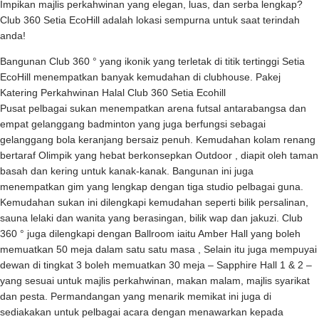
Impikan majlis perkahwinan yang elegan, luas, dan serba lengkap?
Club 360 Setia EcoHill adalah lokasi sempurna untuk saat terindah
anda!
Bangunan Club 360 ° yang ikonik yang terletak di titik tertinggi Setia
EcoHill menempatkan banyak kemudahan di clubhouse. Pakej
Katering Perkahwinan Halal Club 360 Setia Ecohill
Pusat pelbagai sukan menempatkan arena futsal antarabangsa dan
empat gelanggang badminton yang juga berfungsi sebagai
gelanggang bola keranjang bersaiz penuh. Kemudahan kolam renang
bertaraf Olimpik yang hebat berkonsepkan Outdoor , diapit oleh taman
basah dan kering untuk kanak-kanak. Bangunan ini juga
menempatkan gim yang lengkap dengan tiga studio pelbagai guna.
Kemudahan sukan ini dilengkapi kemudahan seperti bilik persalinan,
sauna lelaki dan wanita yang berasingan, bilik wap dan jakuzi. Club
360 ° juga dilengkapi dengan Ballroom iaitu Amber Hall yang boleh
memuatkan 50 meja dalam satu satu masa , Selain itu juga mempuyai
dewan di tingkat 3 boleh memuatkan 30 meja – Sapphire Hall 1 & 2 –
yang sesuai untuk majlis perkahwinan, makan malam, majlis syarikat
dan pesta. Permandangan yang menarik memikat ini juga di
sediakakan untuk pelbagai acara dengan menawarkan kepada