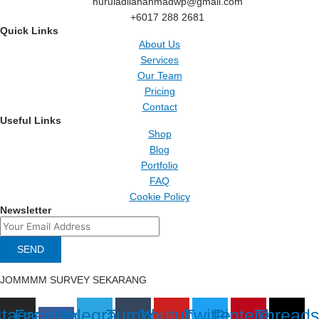
nuruladilahahmadwp@gmail.com
+6017 288 2681
Quick Links
About Us
Services
Our Team
Pricing
Contact
Useful Links
Shop
Blog
Portfolio
FAQ
Cookie Policy
Newsletter
SEND
JOMMMM SURVEY SEKARANG
stagram
Facebook-
Telegram
Tumblr
Youtube
Twitter
Pinterest
Thread