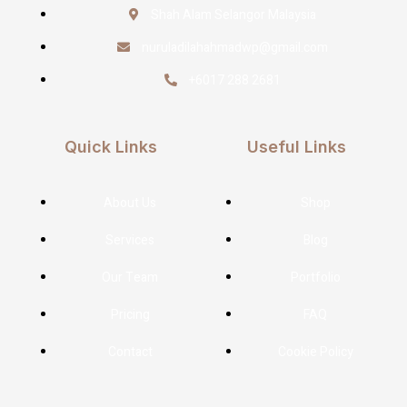
Shah Alam Selangor Malaysia
nuruladilahahmadwp@gmail.com
+6017 288 2681
Quick Links
Useful Links
About Us
Shop
Services
Blog
Our Team
Portfolio
Pricing
FAQ
Contact
Cookie Policy