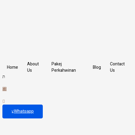
Skip
Type
Name*
Email*
Website
to
here..
content
About
Pakej
Contact
Home
Blog
Us
Perkahwinan
Us
Whatsapp