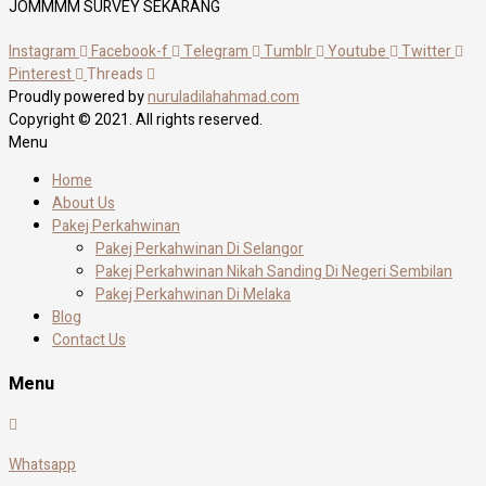
JOMMMM SURVEY SEKARANG
Instagram
Facebook-f
Telegram
Tumblr
Youtube
Twitter
Pinterest
Threads
Proudly powered by
nuruladilahahmad.com
Copyright © 2021. All rights reserved.
Menu
Home
About Us
Pakej Perkahwinan
Pakej Perkahwinan Di Selangor
Pakej Perkahwinan Nikah Sanding Di Negeri Sembilan
Pakej Perkahwinan Di Melaka
Blog
Contact Us
Menu
Whatsapp