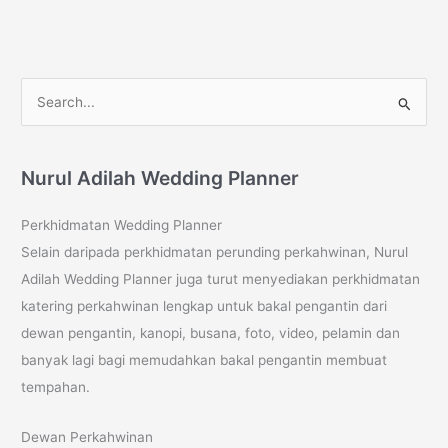
S
e
a
Nurul Adilah Wedding Planner
r
c
Perkhidmatan Wedding Planner
h
Selain daripada perkhidmatan perunding perkahwinan, Nurul
f
Adilah Wedding Planner juga turut menyediakan perkhidmatan
o
katering perkahwinan lengkap untuk bakal pengantin dari
r
dewan pengantin, kanopi, busana, foto, video, pelamin dan
:
banyak lagi bagi memudahkan bakal pengantin membuat
tempahan.
Dewan Perkahwinan