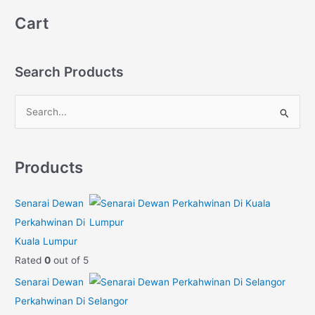
Cart
Search Products
S
e
a
Products
r
c
Senarai Dewan
h
Perkahwinan Di
f
Kuala Lumpur
o
Rated
0
out of 5
r
Senarai Dewan
:
Perkahwinan Di Selangor