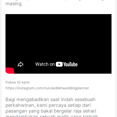
masing.
Follow IG kami
https://instagram.com/nuruladilahweddingplanner
Bagi mengabadikan saat indah sesebuah
perkahwinan, kami percaya setiap dari
pasangan yang bakal bergelar raja sehari
mendambakan sebuah majlis yang terbaik