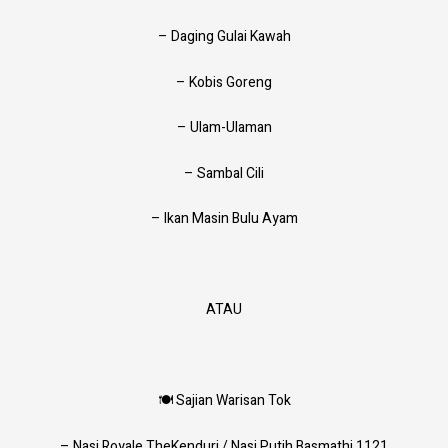
– Daging Gulai Kawah
– Kobis Goreng
– Ulam-Ulaman
– Sambal Cili
– Ikan Masin Bulu Ayam
ATAU
🍽 Sajian Warisan Tok
– Nasi Royale TheKenduri / Nasi Putih Basmathi 1121