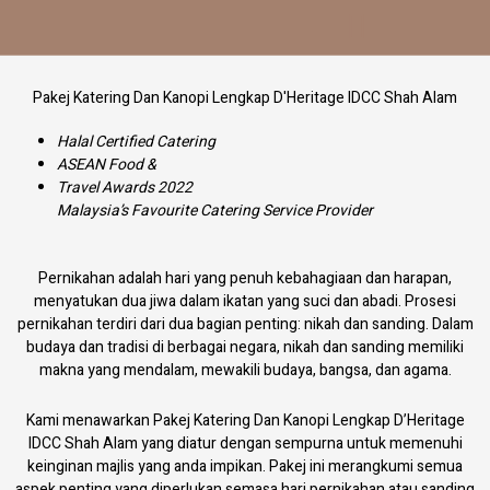
Skip
to
content
Pakej Katering Dan Kanopi Lengkap D'Heritage IDCC Shah Alam
Halal Certified Catering
ASEAN Food &
Travel Awards 2022
Malaysia’s Favourite Catering Service Provider
Pernikahan adalah hari yang penuh kebahagiaan dan harapan,
menyatukan dua jiwa dalam ikatan yang suci dan abadi. Prosesi
pernikahan terdiri dari dua bagian penting: nikah dan sanding. Dalam
budaya dan tradisi di berbagai negara, nikah dan sanding memiliki
makna yang mendalam, mewakili budaya, bangsa, dan agama.
Kami menawarkan Pakej Katering Dan Kanopi Lengkap D’Heritage
IDCC Shah Alam yang diatur dengan sempurna untuk memenuhi
keinginan majlis yang anda impikan. Pakej ini merangkumi semua
aspek penting yang diperlukan semasa hari pernikahan atau sanding