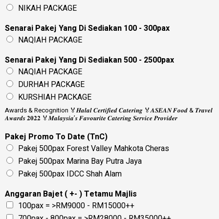
NIKAH PACKAGE
Senarai Pakej Yang Di Sediakan 100 - 300pax
NAQIAH PACKAGE
Senarai Pakej Yang Di Sediakan 500 - 2500pax
NAQIAH PACKAGE
DURHAH PACKAGE
KURSHIAH PACKAGE
Awards & Recognition 🏅𝑯𝒂𝒍𝒂𝒍 𝑪𝒆𝒓𝒕𝒊𝒇𝒊𝒆𝒅 𝑪𝒂𝒕𝒆𝒓𝒊𝒏𝒈 🏅𝑨𝑺𝑬𝑨𝑵 𝑭𝒐𝒐𝒅 & 𝑻𝒓𝒂𝒗𝒆𝒍
𝑨𝒘𝒂𝒓𝒅𝒔 𝟐𝟎𝟐𝟐 🏅𝑴𝒂𝒍𝒂𝒚𝒔𝒊𝒂’𝒔 𝑭𝒂𝒗𝒐𝒖𝒓𝒊𝒕𝒆 𝑪𝒂𝒕𝒆𝒓𝒊𝒏𝒈 𝑺𝒆𝒓𝒗𝒊𝒄𝒆 𝑷𝒓𝒐𝒗𝒊𝒅𝒆𝒓
Pakej Promo To Date (TnC)
Pakej 500pax Forest Valley Mahkota Cheras
Pakej 500pax Marina Bay Putra Jaya
Pakej 500pax IDCC Shah Alam
Anggaran Bajet ( +- ) Tetamu Majlis
100pax = >RM9000 - RM15000++
700pax - 800pax = >RM28000 - RM35000++