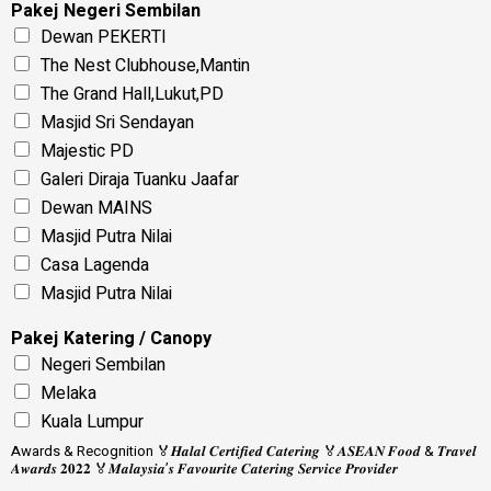
Pakej Negeri Sembilan
Dewan PEKERTI
The Nest Clubhouse,Mantin
The Grand Hall,Lukut,PD
Masjid Sri Sendayan
Majestic PD
Galeri Diraja Tuanku Jaafar
Dewan MAINS
Masjid Putra Nilai
Casa Lagenda
Masjid Putra Nilai
Pakej Katering / Canopy
Negeri Sembilan
Melaka
Kuala Lumpur
Awards & Recognition 🏅𝑯𝒂𝒍𝒂𝒍 𝑪𝒆𝒓𝒕𝒊𝒇𝒊𝒆𝒅 𝑪𝒂𝒕𝒆𝒓𝒊𝒏𝒈 🏅𝑨𝑺𝑬𝑨𝑵 𝑭𝒐𝒐𝒅 & 𝑻𝒓𝒂𝒗𝒆𝒍
𝑨𝒘𝒂𝒓𝒅𝒔 𝟐𝟎𝟐𝟐 🏅𝑴𝒂𝒍𝒂𝒚𝒔𝒊𝒂’𝒔 𝑭𝒂𝒗𝒐𝒖𝒓𝒊𝒕𝒆 𝑪𝒂𝒕𝒆𝒓𝒊𝒏𝒈 𝑺𝒆𝒓𝒗𝒊𝒄𝒆 𝑷𝒓𝒐𝒗𝒊𝒅𝒆𝒓