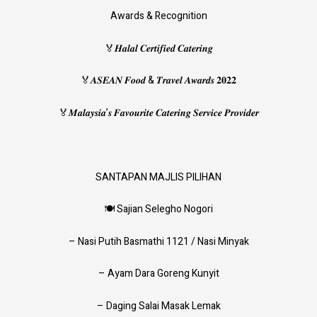
Awards & Recognition
🏅𝑯𝒂𝒍𝒂𝒍 𝑪𝒆𝒓𝒕𝒊𝒇𝒊𝒆𝒅 𝑪𝒂𝒕𝒆𝒓𝒊𝒏𝒈
🏅𝑨𝑺𝑬𝑨𝑵 𝑭𝒐𝒐𝒅 & 𝑻𝒓𝒂𝒗𝒆𝒍 𝑨𝒘𝒂𝒓𝒅𝒔 𝟐𝟎𝟐𝟐
🏅𝑴𝒂𝒍𝒂𝒚𝒔𝒊𝒂’𝒔 𝑭𝒂𝒗𝒐𝒖𝒓𝒊𝒕𝒆 𝑪𝒂𝒕𝒆𝒓𝒊𝒏𝒈 𝑺𝒆𝒓𝒗𝒊𝒄𝒆 𝑷𝒓𝒐𝒗𝒊𝒅𝒆𝒓
SANTAPAN MAJLIS PILIHAN
🍽 Sajian Selegho Nogori
– Nasi Putih Basmathi 1121 / Nasi Minyak
– Ayam Dara Goreng Kunyit
– Daging Salai Masak Lemak