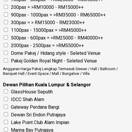
200pax = >RM10000 - RM15000++
900pax - 1000pax = >RM35000 - RM65000++
300pax = > RM15000 - RM23000++
1100pax - 15000pax = >RM45000++
500pax - 600pax = >RM25000 - RM40000++
2000pax - 2500pax = >RM55000++
Dome Pakej / Hidang style - Seleted Venue
Pakej Golden Royal Night - Seleted Venue
Anggaran Harga Pakej Lengkap Termasuk Dewan / Hall / Ballroom /
Banquet Hall / Event Space / Mall / Bungalow / Villa
Dewan Pilihan Kuala Lumpur & Selangor
GlassHouse Seputih
IDCC Shah Alam
Gateway Perdana Bangi
Dewan Sri Endon Putrajaya
Lake Point Club Alam Impian
Marina Bay Putrajaya