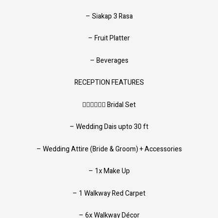
– Siakap 3 Rasa
– Fruit Platter
– Beverages
RECEPTION FEATURES
👰🏻‍♀️🤵🏻‍♂️ Bridal Set
– Wedding Dais upto 30 ft
– Wedding Attire (Bride & Groom) + Accessories
– 1x Make Up
– 1 Walkway Red Carpet
– 6x Walkway Décor