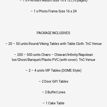
– 1 x Premium Album Size 10 x 12 (10 pages)
– 1 x Photo Frame Size 16 x 24
PACKAGE INCLUSIVES
– 20 – 50 units Round/Viking Tables with Table Cloth. TnC Venue
– 200 – 500 units Chairs – Chiavari/Infinity/Napolean
Ice/Ghost/Banquet/Plastic PVC (with cover). TnC Venue
– 2 – 4 units VIP Tables (DOME Style)
– 2 Door Gift Tables
– 2 Buffet Lines
– 1 Cake Table