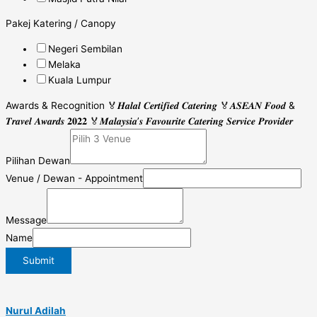
Pakej Katering / Canopy
Negeri Sembilan
Melaka
Kuala Lumpur
Awards & Recognition 🏅𝑯𝒂𝒍𝒂𝒍 𝑪𝒆𝒓𝒕𝒊𝒇𝒊𝒆𝒅 𝑪𝒂𝒕𝒆𝒓𝒊𝒏𝒈 🏅𝑨𝑺𝑬𝑨𝑵 𝑭𝒐𝒐𝒅 &
𝑻𝒓𝒂𝒗𝒆𝒍 𝑨𝒘𝒂𝒓𝒅𝒔 𝟐𝟎𝟐𝟐 🏅𝑴𝒂𝒍𝒂𝒚𝒔𝒊𝒂’𝒔 𝑭𝒂𝒗𝒐𝒖𝒓𝒊𝒕𝒆 𝑪𝒂𝒕𝒆𝒓𝒊𝒏𝒈 𝑺𝒆𝒓𝒗𝒊𝒄𝒆 𝑷𝒓𝒐𝒗𝒊𝒅𝒆𝒓
Pilihan Dewan
Venue / Dewan - Appointment
Message
Name
Submit
Nurul Adilah