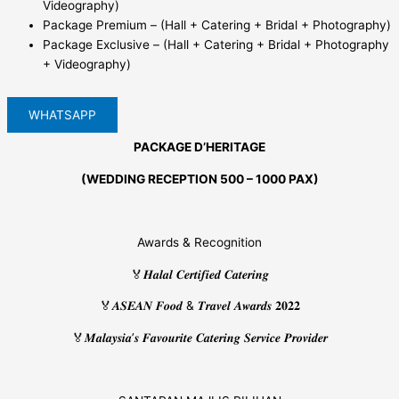
Videography)
Package Premium – (Hall + Catering + Bridal + Photography)
Package Exclusive – (Hall + Catering + Bridal + Photography
+ Videography)
WHATSAPP
PACKAGE D’HERITAGE
(WEDDING RECEPTION 500 – 1000 PAX)
Awards & Recognition
🏅𝑯𝒂𝒍𝒂𝒍 𝑪𝒆𝒓𝒕𝒊𝒇𝒊𝒆𝒅 𝑪𝒂𝒕𝒆𝒓𝒊𝒏𝒈
🏅𝑨𝑺𝑬𝑨𝑵 𝑭𝒐𝒐𝒅 & 𝑻𝒓𝒂𝒗𝒆𝒍 𝑨𝒘𝒂𝒓𝒅𝒔 𝟐𝟎𝟐𝟐
🏅𝑴𝒂𝒍𝒂𝒚𝒔𝒊𝒂’𝒔 𝑭𝒂𝒗𝒐𝒖𝒓𝒊𝒕𝒆 𝑪𝒂𝒕𝒆𝒓𝒊𝒏𝒈 𝑺𝒆𝒓𝒗𝒊𝒄𝒆 𝑷𝒓𝒐𝒗𝒊𝒅𝒆𝒓