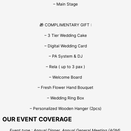
– Main Stage
🎁 COMPLIMENTARY GIFT :
– 3 Tier Wedding Cake
– Digital Wedding Card
– PA System & DJ
– Rela ( up to 3 pax )
– Welcome Board
– Fresh Flower Hand Bouquet
– Wedding Ring Box
– Personalized Wooden Hanger (2pcs)
OUR EVENT COVERAGE
Event type : Annual Dinner, Annual General Meeting (AGM),