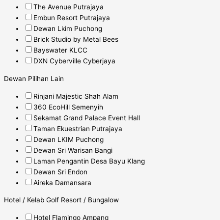
The Avenue Putrajaya
Embun Resort Putrajaya
Dewan Lkim Puchong
Brick Studio by Metal Bees
Bayswater KLCC
DXN Cyberville Cyberjaya
Dewan Pilihan Lain
Rinjani Majestic Shah Alam
360 EcoHill Semenyih
Sekamat Grand Palace Event Hall
Taman Ekuestrian Putrajaya
Dewan LKIM Puchong
Dewan Sri Warisan Bangi
Laman Pengantin Desa Bayu Klang
Dewan Sri Endon
Aireka Damansara
Hotel / Kelab Golf Resort / Bungalow
Hotel Flamingo Ampang