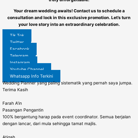
Your dream wedding awaits! Contact us to schedule a
consultation and lock in this exclusive promotion. Let’s turn
your love story into an extraordinary celebration.
Tik Tok
Twitter
Facebook
Telegram
Instagram
Youtube Channel
Whatsapp Info Terkini
Wedding Planner yang paling sistematik yang pernah saya jumpa.
Terima Kasih
Farah A'in
Pasangan Pengantin
100% bergantung harap pada event coordinator. Semua berjalan
dengan lancar, dari mula sehingga tamat majlis.
Atiqah