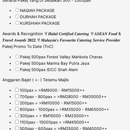
Senarai Pakej Yang Di Sediakan 500 - 2500pax
NAQIAH PACKAGE
DURHAH PACKAGE
KURSHIAH PACKAGE
Awards & Recognition 🏅𝑯𝒂𝒍𝒂𝒍 𝑪𝒆𝒓𝒕𝒊𝒇𝒊𝒆𝒅 𝑪𝒂𝒕𝒆𝒓𝒊𝒏𝒈 🏅𝑨𝑺𝑬𝑨𝑵 𝑭𝒐𝒐𝒅 &
𝑻𝒓𝒂𝒗𝒆𝒍 𝑨𝒘𝒂𝒓𝒅𝒔 𝟐𝟎𝟐𝟐 🏅𝑴𝒂𝒍𝒂𝒚𝒔𝒊𝒂’𝒔 𝑭𝒂𝒗𝒐𝒖𝒓𝒊𝒕𝒆 𝑪𝒂𝒕𝒆𝒓𝒊𝒏𝒈 𝑺𝒆𝒓𝒗𝒊𝒄𝒆 𝑷𝒓𝒐𝒗𝒊𝒅𝒆𝒓
Pakej Promo To Date (TnC)
Pakej 500pax Forest Valley Mahkota Cheras
Pakej 500pax Marina Bay Putra Jaya
Pakej 500pax IDCC Shah Alam
Anggaran Bajet ( +- ) Tetamu Majlis
100pax = >RM9000 - RM15000++
700pax - 800pax = >RM28000 - RM35000++
200pax = >RM10000 - RM15000++
900pax - 1000pax = >RM35000 - RM65000++
300pax = > RM15000 - RM23000++
1100pax - 15000pax = >RM45000++
500pax - 600pax = >RM25000 - RM40000++