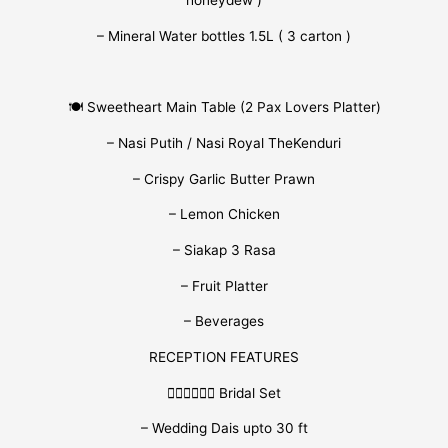
honeydew )
– Mineral Water bottles 1.5L ( 3 carton )
🍽 Sweetheart Main Table (2 Pax Lovers Platter)
– Nasi Putih / Nasi Royal TheKenduri
– Crispy Garlic Butter Prawn
– Lemon Chicken
– Siakap 3 Rasa
– Fruit Platter
– Beverages
RECEPTION FEATURES
👰🏻‍♀️🤵🏻‍♂️ Bridal Set
– Wedding Dais upto 30 ft