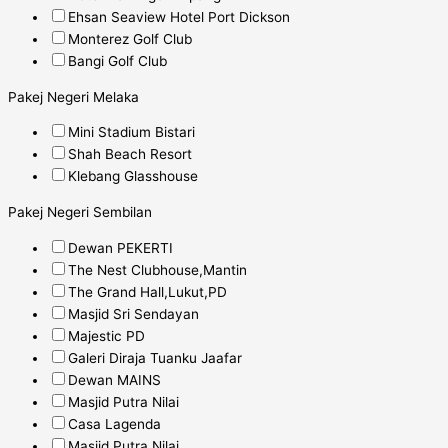
Ehsan Seaview Hotel Port Dickson
Monterez Golf Club
Bangi Golf Club
Pakej Negeri Melaka
Mini Stadium Bistari
Shah Beach Resort
Klebang Glasshouse
Pakej Negeri Sembilan
Dewan PEKERTI
The Nest Clubhouse,Mantin
The Grand Hall,Lukut,PD
Masjid Sri Sendayan
Majestic PD
Galeri Diraja Tuanku Jaafar
Dewan MAINS
Masjid Putra Nilai
Casa Lagenda
Masjid Putra Nilai