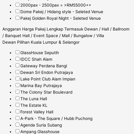
2000pax - 2500pax = >RM55000++
Dome Pakej / Hidang style - Seleted Venue
Pakej Golden Royal Night - Seleted Venue
Anggaran Harga Pakej Lengkap Termasuk Dewan / Hall / Ballroom
/ Banquet Hall / Event Space / Mall / Bungalow / Villa
Dewan Pilihan Kuala Lumpur & Selangor
GlassHouse Seputih
IDCC Shah Alam
Gateway Perdana Bangi
Dewan Sri Endon Putrajaya
Lake Point Club Alam Impian
Marina Bay Putrajaya
The Colony Star Boulevard
The Luna Hall
The Estate KL
Forest Valley Hall
A-Park - The Square / Hubb Puchong
Agenda Suria Subang
Ampang Glasshouse