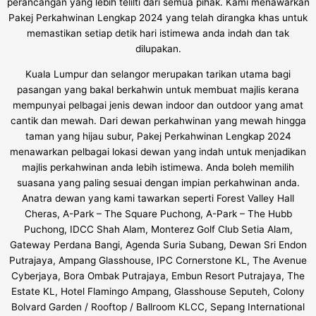
perancangan yang lebih telilti dari semua pihak. Kami menawarkan
Pakej Perkahwinan Lengkap 2024 yang telah dirangka khas untuk
memastikan setiap detik hari istimewa anda indah dan tak
dilupakan.
Kuala Lumpur dan selangor merupakan tarikan utama bagi
pasangan yang bakal berkahwin untuk membuat majlis kerana
mempunyai pelbagai jenis dewan indoor dan outdoor yang amat
cantik dan mewah. Dari dewan perkahwinan yang mewah hingga
taman yang hijau subur, Pakej Perkahwinan Lengkap 2024
menawarkan pelbagai lokasi dewan yang indah untuk menjadikan
majlis perkahwinan anda lebih istimewa. Anda boleh memilih
suasana yang paling sesuai dengan impian perkahwinan anda.
Anatra dewan yang kami tawarkan seperti Forest Valley Hall
Cheras, A-Park – The Square Puchong, A-Park – The Hubb
Puchong, IDCC Shah Alam, Monterez Golf Club Setia Alam,
Gateway Perdana Bangi, Agenda Suria Subang, Dewan Sri Endon
Putrajaya, Ampang Glasshouse, IPC Cornerstone KL, The Avenue
Cyberjaya, Bora Ombak Putrajaya, Embun Resort Putrajaya, The
Estate KL, Hotel Flamingo Ampang, Glasshouse Seputeh, Colony
Bolvard Garden / Rooftop / Ballroom KLCC, Sepang International