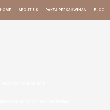
HOME
ABOUT US
PAKEJ PERKAHWINAN
BLOG
DIFAHAMI DENGAN BAIK
ilah Wedding Planner
,
Pakej Perkahwinan